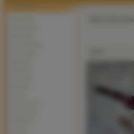
Biała, Róża, Blus
Motyle
(2329)
Biedronki (449)
Ślimaki (361)
Inne Owady (309)
Zdjęie
Pszczoły (265)
Pająki (248)
Ważki (191)
Trzmiel (89)
Muchy (81)
Osy (71)
Koniki Polne (47)
Chrząszcz (43)
Modliszki (33)
Ćmy (28)