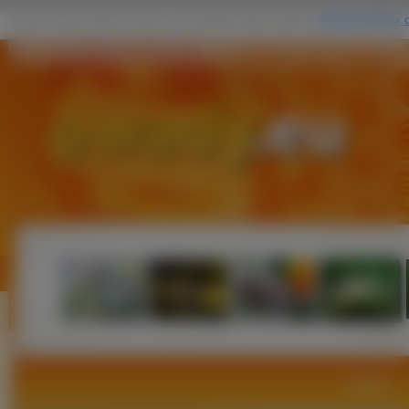
Biała, Róża, Bluszcz, Ręka, Motyl
Owady