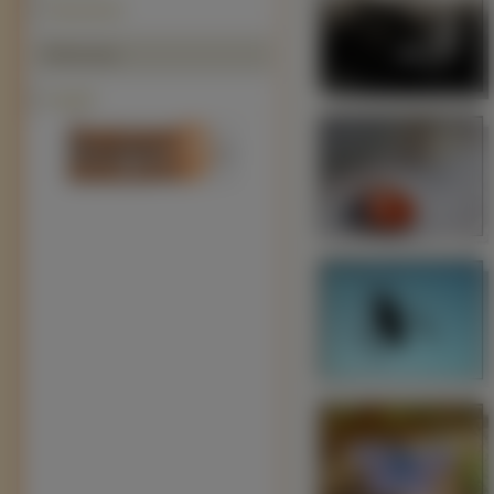
Patyczaki (5)
Polecamy
Zagadki