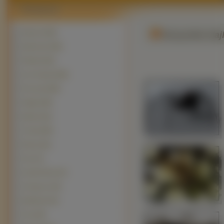
Motyle (2329)
Wszystkie Na
Biedronki (449)
Ślimaki (361)
Inne Owady (309)
Pszczoły (265)
Pająki (248)
Ważki (191)
Trzmiel (89)
Muchy (81)
Osy (71)
Koniki Polne (47)
Chrząszcz (43)
Modliszki (33)
Ćmy (28)