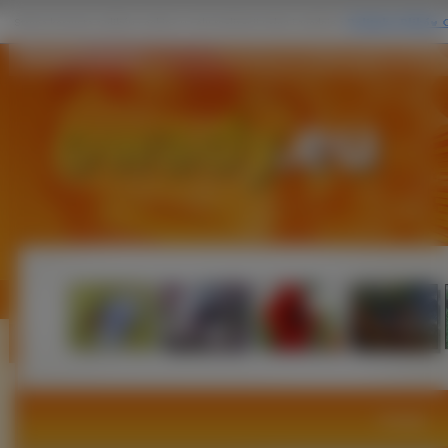
Owady Modliszki
Owady