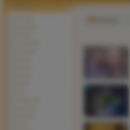
Motyle (2329)
Modliszki
Biedronki (449)
Ślimaki (361)
Inne Owady (309)
Pszczoły (265)
Pająki (248)
Ważki (191)
Trzmiel (89)
Muchy (81)
Osy (71)
Koniki Polne (47)
Chrząszcz (43)
Modliszki
(33)
Ćmy (28)